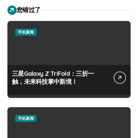
您错过了
手机新闻
三星Galaxy Z TriFold：三折一
触，未来科技掌中新境！
手机新闻