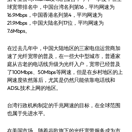
球宽带排名中，中国台湾名列第16，平均网速为
16.9Mbps，中国香港名列第4，平均网速为
21.9Mbps，中国大陆名列17位，平均网速为
7.6Mbps。
在过去几年中，中国大陆地区的三家电信运营商加
速了光纤宽带的普及，在一些大中型城市，普通家
庭从古老的电话线升级为光纤入户，宽带已经普及
了100Mbps、50Mbps等网速，但是在乡村地区的上
网速度依然落后，尤其是仍然只能依靠电话线和
ADSL技术上网的地区。
台湾行政机构制定的千兆网速的目标，在全球范围
也属于先进水平。
在美国市场，随着谷歌旗下的光纤宽带服务成为市