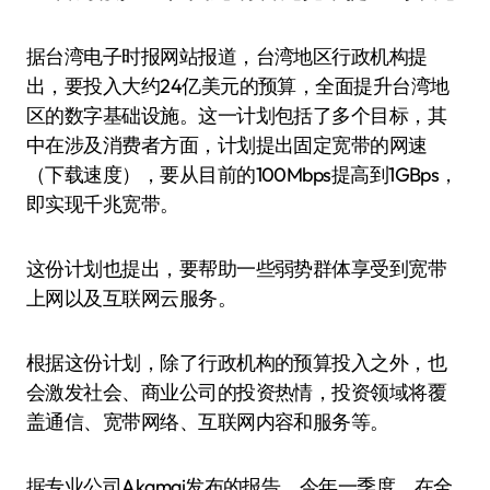
据台湾电子时报网站报道，台湾地区行政机构提
出，要投入大约24亿美元的预算，全面提升台湾地
区的数字基础设施。这一计划包括了多个目标，其
中在涉及消费者方面，计划提出固定宽带的网速
（下载速度），要从目前的100Mbps提高到1GBps，
即实现千兆宽带。
这份计划也提出，要帮助一些弱势群体享受到宽带
上网以及互联网云服务。
根据这份计划，除了行政机构的预算投入之外，也
会激发社会、商业公司的投资热情，投资领域将覆
盖通信、宽带网络、互联网内容和服务等。
据专业公司Akamai发布的报告，今年一季度，在全