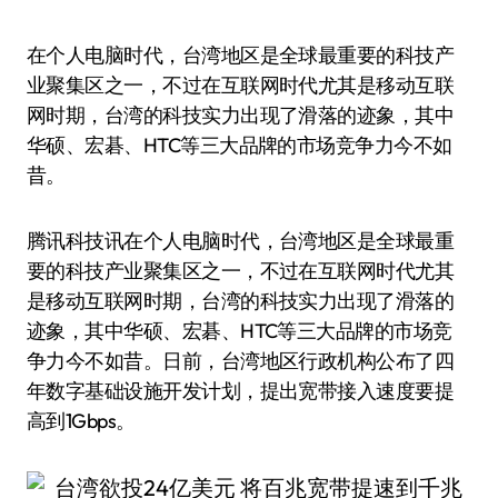
在个人电脑时代，台湾地区是全球最重要的科技产
业聚集区之一，不过在互联网时代尤其是移动互联
网时期，台湾的科技实力出现了滑落的迹象，其中
华硕、宏碁、HTC等三大品牌的市场竞争力今不如
昔。
腾讯科技讯在个人电脑时代，台湾地区是全球最重
要的科技产业聚集区之一，不过在互联网时代尤其
是移动互联网时期，台湾的科技实力出现了滑落的
迹象，其中华硕、宏碁、HTC等三大品牌的市场竞
争力今不如昔。日前，台湾地区行政机构公布了四
年数字基础设施开发计划，提出宽带接入速度要提
高到1Gbps。