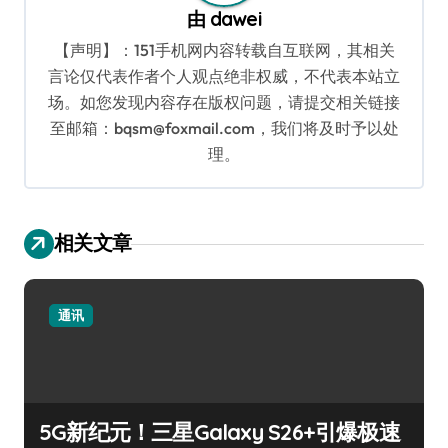
由
dawei
【声明】：151手机网内容转载自互联网，其相关
言论仅代表作者个人观点绝非权威，不代表本站立
场。如您发现内容存在版权问题，请提交相关链接
至邮箱：bqsm@foxmail.com，我们将及时予以处
理。
相关文章
通讯
5G新纪元！三星Galaxy S26+引爆极速