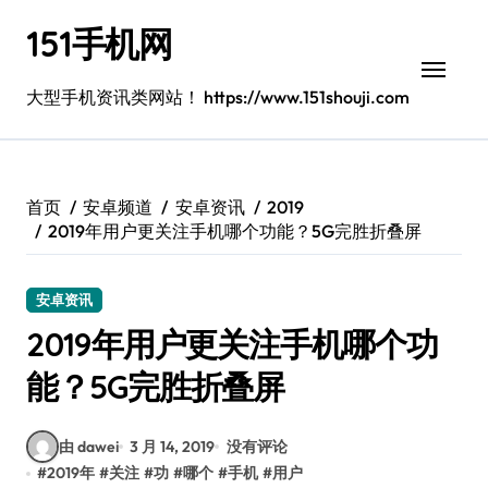
跳
151手机网
转
到
内
大型手机资讯类网站！ https://www.151shouji.com
容
首页
安卓频道
安卓资讯
2019
2019年用户更关注手机哪个功能？5G完胜折叠屏
安卓资讯
2019年用户更关注手机哪个功
能？5G完胜折叠屏
由 dawei
3 月 14, 2019
没有评论
#
2019年
#
关注
#
功
#
哪个
#
手机
#
用户