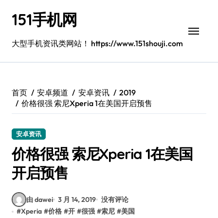
跳
151手机网
转
到
内
大型手机资讯类网站！ https://www.151shouji.com
容
首页
安卓频道
安卓资讯
2019
价格很强 索尼Xperia 1在美国开启预售
安卓资讯
价格很强 索尼Xperia 1在美国
开启预售
由 dawei
3 月 14, 2019
没有评论
#
Xperia
#
价格
#
开
#
很强
#
索尼
#
美国