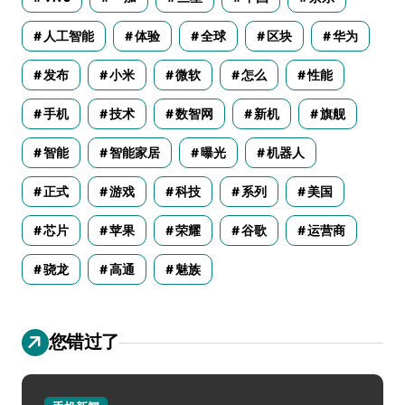
人工智能
体验
全球
区块
华为
发布
小米
微软
怎么
性能
手机
技术
数智网
新机
旗舰
智能
智能家居
曝光
机器人
正式
游戏
科技
系列
美国
芯片
苹果
荣耀
谷歌
运营商
骁龙
高通
魅族
您错过了