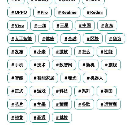
OPPO
Pro
Realme
Redmi
Vivo
一加
三星
中国
京东
人工智能
体验
全球
区块
华为
发布
小米
微软
怎么
性能
手机
技术
数智网
新机
旗舰
智能
智能家居
曝光
机器人
正式
游戏
科技
系列
美国
芯片
苹果
荣耀
谷歌
运营商
骁龙
高通
魅族