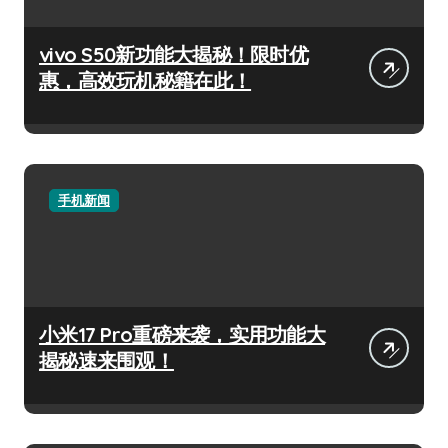
vivo S50新功能大揭秘！限时优
惠，高效玩机秘籍在此！
手机新闻
小米17 Pro重磅来袭，实用功能大
揭秘速来围观！