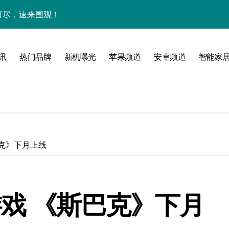
网打尽，速来围观！
玩机秘籍一网打尽
全解析+超实用技巧大放送！
讯
热门品牌
新机曝光
苹果频道
安卓频道
智能家
亮点速览一触即发！
一文全掌握！
科技新魅力！
惠速来把握！
巴克》下月上线
，折叠旗舰一手掌控！
置升级新亮点
戏 《斯巴克》下月
人一步领风骚！