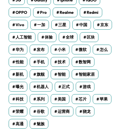
5G
Galaxy
Iphone
IQOO
OPPO
Pro
Realme
Redmi
Vivo
一加
三星
中国
京东
人工智能
体验
全球
区块
华为
发布
小米
微软
怎么
性能
手机
技术
数智网
新机
旗舰
智能
智能家居
曝光
机器人
正式
游戏
科技
系列
美国
芯片
苹果
荣耀
谷歌
运营商
骁龙
高通
魅族