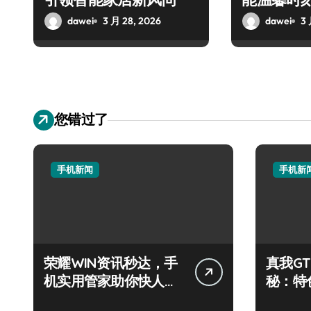
dawei
3 月 28, 2026
dawei
3 
您错过了
手机新闻
手机新
荣耀WIN资讯秒达，手
真我GT
机实用管家助你快人一
秘：特
步领风骚！
尽，速