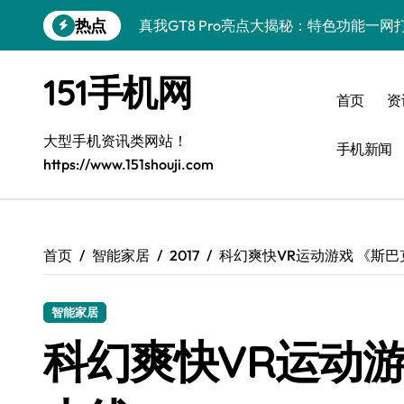
跳
热点
真我GT8 Pro亮点大揭秘：特色功能一
转
到
荣耀500 Pro MOLLY来袭！最新资讯+
内
151手机网
容
OPPO Find X9 Pro深度揭秘：亮点
首页
资
vivo S50 Pro mini来袭！小屏旗舰，
大型手机资讯类网站！
手机新闻
https://www.151shouji.com
REDMI K90深度揭秘：超强配置亮点，
三星W26资讯速递：智领未来，一键解锁
华为nova 15 Ultra新功能解锁，限时优
首页
智能家居
2017
科幻爽快VR运动游戏 《斯
三星Galaxy Z Fold7：创新科技赋能
智能家居
iPhone 17e重磅来袭！深度揭秘性能配
科幻爽快VR运动游
荣耀WIN资讯秒达，手机实用管家助你快